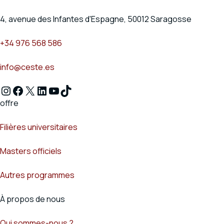
4, avenue des Infantes d'Espagne, 50012 Saragosse
+34 976 568 586
info@ceste.es
Instagram
Facebook
X
LinkedIn
YouTube
TikTok
offre
Filières universitaires
Masters officiels
Autres programmes
À propos de nous
Qui sommes-nous ?