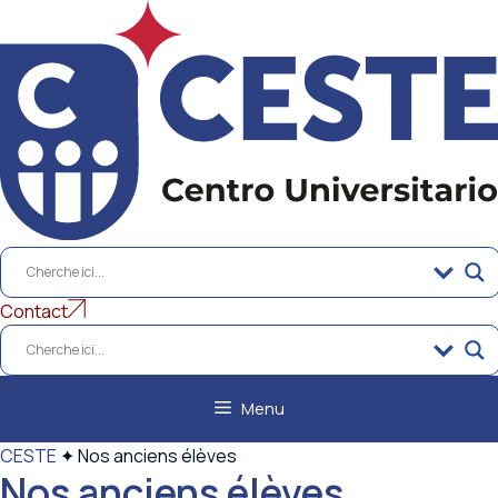
Aller
au
contenu
Contact
Menu
CESTE
✦
Nos anciens élèves
Nos anciens élèves