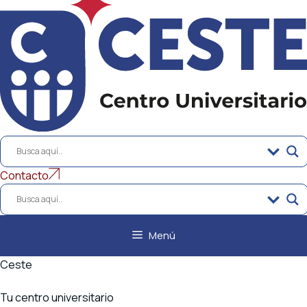
al
contenido
Contacto
Menú
Ceste
Tu centro universitario