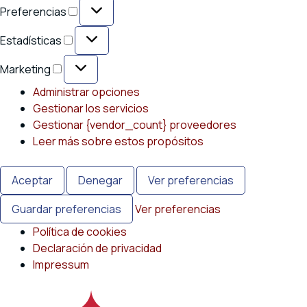
Preferencias
Preferencias
Estadísticas
Estadísticas
Marketing
Marketing
Administrar opciones
Gestionar los servicios
Gestionar {vendor_count} proveedores
Leer más sobre estos propósitos
Aceptar
Denegar
Ver preferencias
Guardar preferencias
Ver preferencias
Política de cookies
Declaración de privacidad
Impressum
Saltar