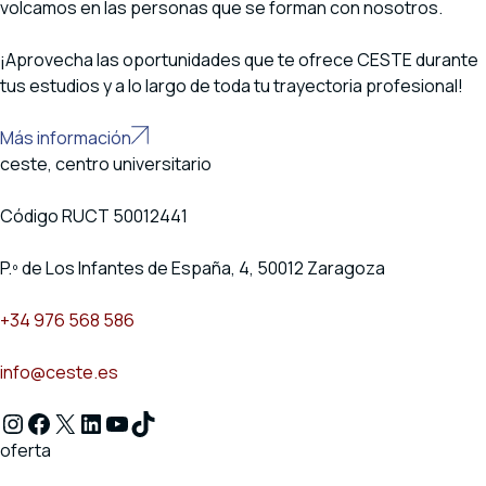
volcamos en las personas que se forman con nosotros.
¡Aprovecha las oportunidades que te ofrece CESTE durante
tus estudios y a lo largo de toda tu trayectoria profesional!
Más información
ceste, centro universitario
Código RUCT 50012441
P.º de Los Infantes de España, 4, 50012 Zaragoza
+34 976 568 586
info@ceste.es
Instagram
Facebook
X
LinkedIn
YouTube
TikTok
oferta