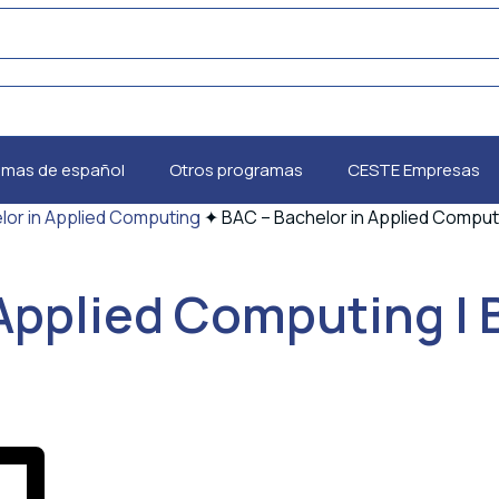
amas de español
Otros programas
CESTE Empresas
lor in Applied Computing
✦
BAC – Bachelor in Applied Computi
Applied Computing | 