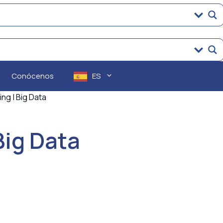
Conócenos
ES
ng | Big Data
Big Data