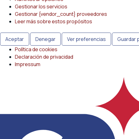
Gestionar los servicios
Gestionar {vendor_count} proveedores
Leer más sobre estos propósitos
Aceptar
Denegar
Ver preferencias
Guardar 
Política de cookies
Declaración de privacidad
Impressum
Saltar
al
contenido