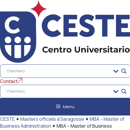
Aller
au
contenu
Contact
Menu
CESTE
✦
Masters officiels à Saragosse
✦
MBA – Master of
Business Administration
✦
MBA – Master of Business