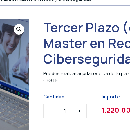
Tercer Plazo 
Master en Re
Cibersegurid
Puedes realizar aquí la reserva de tu pla
CESTE.
1.220,0
-
+
Tercer
Plazo
(4º