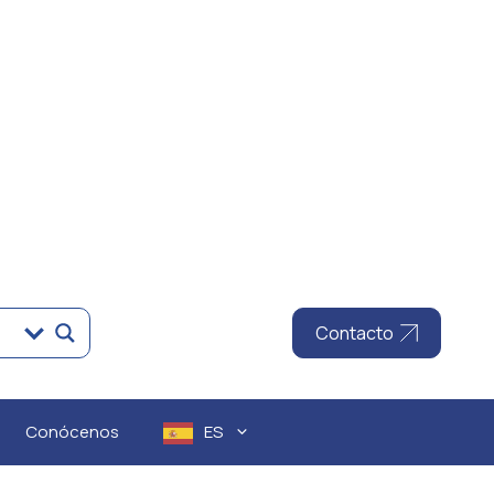
Contacto
Conócenos
ES