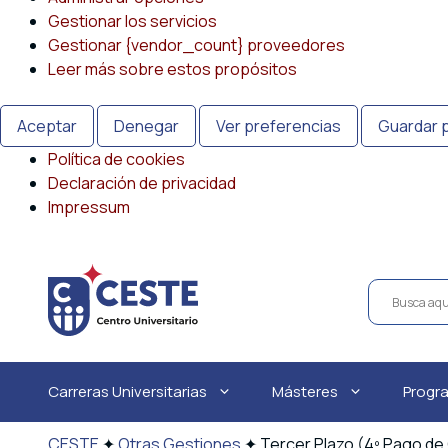
Gestionar los servicios
Gestionar {vendor_count} proveedores
Leer más sobre estos propósitos
Aceptar
Denegar
Ver preferencias
Guardar 
Política de cookies
Declaración de privacidad
Impressum
Saltar
al
contenido
Carreras Universitarias
Másteres
Progr
CESTE
✦
Otras Gestiones
✦
Tercer Plazo (4º Pago de