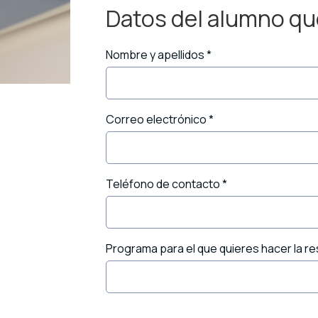
Datos del alumno qu
Pago
de
Cuatro)
Nombre y apellidos
*
Master
en
Redes
y
Correo electrónico
*
Ciberseguridad
cantidad
Teléfono de contacto
*
Programa para el que quieres hacer la r
A