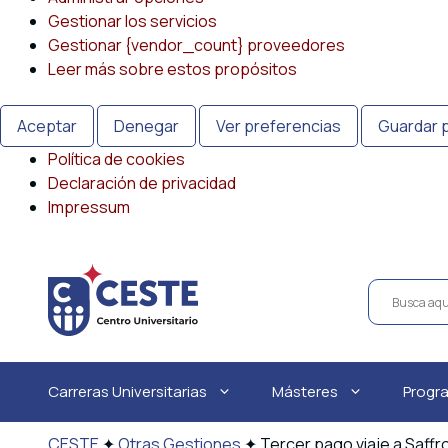
Gestionar los servicios
Gestionar {vendor_count} proveedores
Leer más sobre estos propósitos
Aceptar
Denegar
Ver preferencias
Guardar 
Política de cookies
Declaración de privacidad
Impressum
Saltar
al
contenido
Carreras Universitarias
Másteres
Progr
CESTE
✦
Otras Gestiones
✦
Tercer pago viaje a Saff