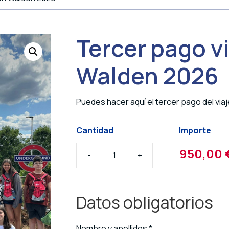
Tercer pago vi
Walden 2026
Puedes hacer aquí el tercer pago del via
950,00
-
+
Tercer
pago
viaje
Datos obligatorios
a
Saffron
Walden
Nombre y apellidos
*