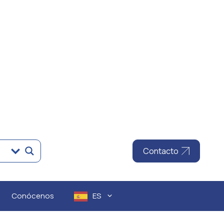
Contacto
Conócenos
ES