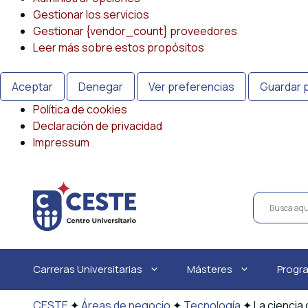
Gestionar los servicios
Gestionar {vendor_count} proveedores
Leer más sobre estos propósitos
Aceptar
Denegar
Ver preferencias
Guardar 
Política de cookies
Declaración de privacidad
Impressum
Saltar
al
contenido
Carreras Universitarias
Másteres
Progr
CESTE
✦
Áreas de negocio
✦
Tecnología
✦
La ciencia 