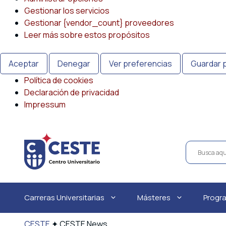
Gestionar los servicios
Gestionar {vendor_count} proveedores
Leer más sobre estos propósitos
Aceptar
Denegar
Ver preferencias
Guardar 
Política de cookies
Declaración de privacidad
Impressum
Saltar
al
contenido
Carreras Universitarias
Másteres
Progr
CESTE
✦
CESTE News