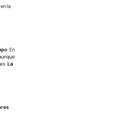
 en la
empo
. En
 aunque
tes.
La
ores