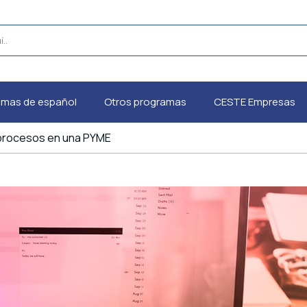
amas de español
Otros programas
CESTE Empresas
procesos en una PYME