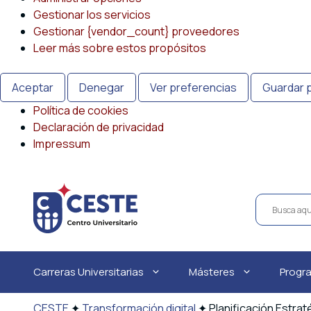
Gestionar los servicios
Gestionar {vendor_count} proveedores
Leer más sobre estos propósitos
Aceptar
Denegar
Ver preferencias
Guardar 
Política de cookies
Declaración de privacidad
Impressum
Saltar
al
contenido
Carreras Universitarias
Másteres
Progr
CESTE
✦
Transformación digital
✦
Planificación Estra