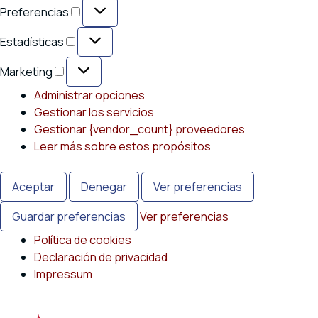
Preferencias
Preferencias
Estadísticas
Estadísticas
Marketing
Marketing
Administrar opciones
Gestionar los servicios
Gestionar {vendor_count} proveedores
Leer más sobre estos propósitos
Aceptar
Denegar
Ver preferencias
Guardar preferencias
Ver preferencias
Política de cookies
Declaración de privacidad
Impressum
Saltar