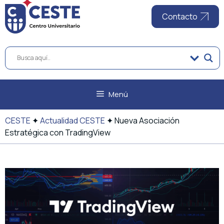
al
contenido
Contacto
Menú
CESTE
✦
Actualidad CESTE
✦
Nueva Asociación
Estratégica con TradingView