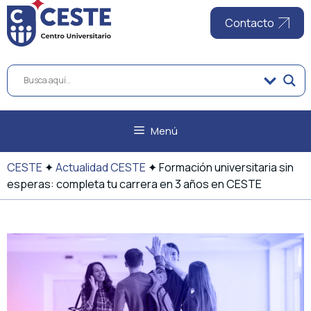
al
contenido
Contacto
Menú
CESTE
✦
Actualidad CESTE
✦
Formación universitaria sin
esperas: completa tu carrera en 3 años en CESTE