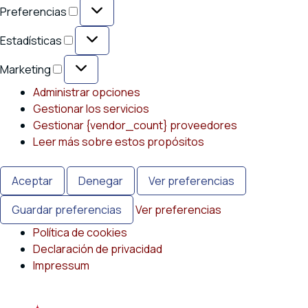
Preferencias
Preferencias
Estadísticas
Estadísticas
Marketing
Marketing
Administrar opciones
Gestionar los servicios
Gestionar {vendor_count} proveedores
Leer más sobre estos propósitos
Aceptar
Denegar
Ver preferencias
Guardar preferencias
Ver preferencias
Política de cookies
Declaración de privacidad
Impressum
Saltar