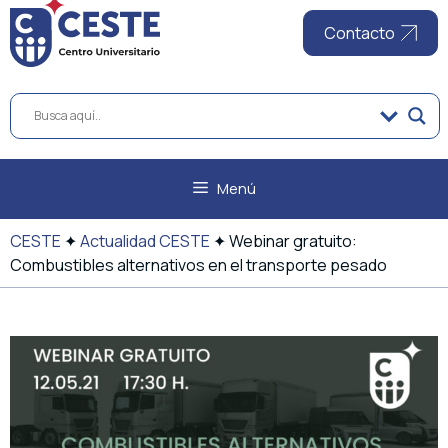
al
contenido
Contacto
Menú
CESTE
✦
Actualidad CESTE
✦
Webinar gratuito:
Combustibles alternativos en el transporte pesado