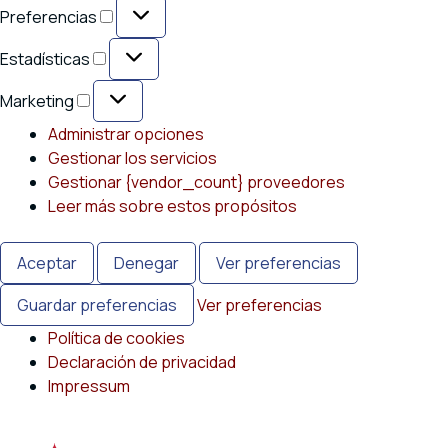
Preferencias
Preferencias
Estadísticas
Estadísticas
Marketing
Marketing
Administrar opciones
Gestionar los servicios
Gestionar {vendor_count} proveedores
Leer más sobre estos propósitos
Aceptar
Denegar
Ver preferencias
Guardar preferencias
Ver preferencias
Política de cookies
Declaración de privacidad
Impressum
Saltar