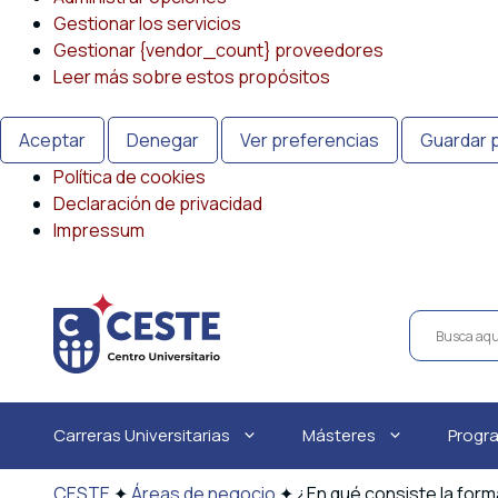
Gestionar los servicios
Gestionar {vendor_count} proveedores
Leer más sobre estos propósitos
Aceptar
Denegar
Ver preferencias
Guardar 
Política de cookies
Declaración de privacidad
Impressum
Saltar
al
contenido
Carreras Universitarias
Másteres
Progr
CESTE
✦
Áreas de negocio
✦
¿En qué consiste la form