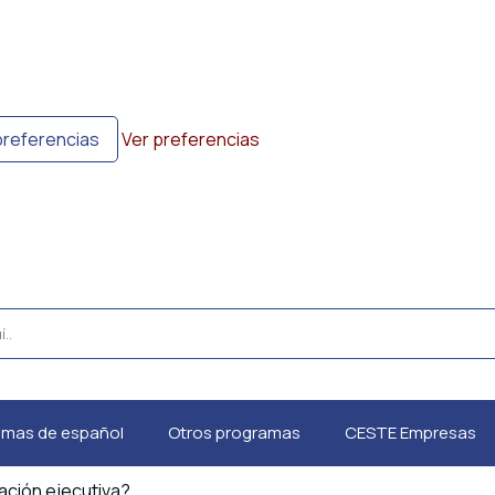
preferencias
Ver preferencias
amas de español
Otros programas
CESTE Empresas
ación ejecutiva?