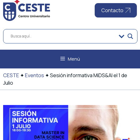
al
contenido
Contacto
Menú
CESTE
✦
Eventos
✦
Sesión informativa MiDS&AI el 1 de
Julio