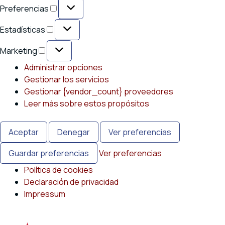
Preferencias
Preferencias
Estadísticas
Estadísticas
Marketing
Marketing
Administrar opciones
Gestionar los servicios
Gestionar {vendor_count} proveedores
Leer más sobre estos propósitos
Aceptar
Denegar
Ver preferencias
Guardar preferencias
Ver preferencias
Política de cookies
Declaración de privacidad
Impressum
Saltar