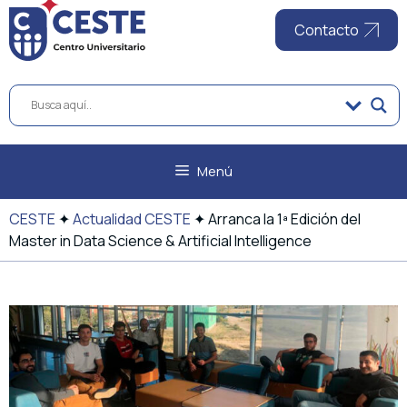
al
contenido
Contacto
Menú
CESTE
✦
Actualidad CESTE
✦
Arranca la 1ª Edición del
Master in Data Science & Artificial Intelligence