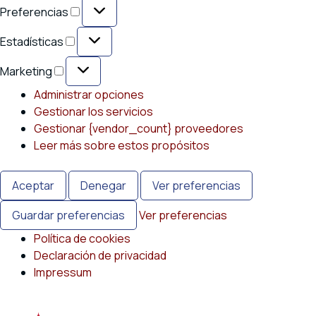
Preferencias
Preferencias
Estadísticas
Estadísticas
Marketing
Marketing
Administrar opciones
Gestionar los servicios
Gestionar {vendor_count} proveedores
Leer más sobre estos propósitos
Aceptar
Denegar
Ver preferencias
Guardar preferencias
Ver preferencias
Política de cookies
Declaración de privacidad
Impressum
Saltar