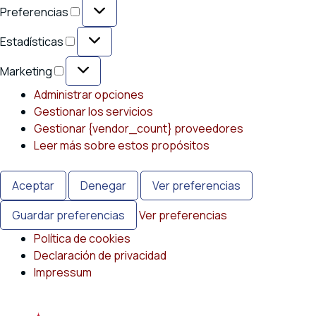
Preferencias
Preferencias
Estadísticas
Estadísticas
Marketing
Marketing
Administrar opciones
Gestionar los servicios
Gestionar {vendor_count} proveedores
Leer más sobre estos propósitos
Aceptar
Denegar
Ver preferencias
Guardar preferencias
Ver preferencias
Política de cookies
Declaración de privacidad
Impressum
Saltar