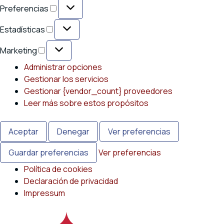
Preferencias
Preferencias
Estadísticas
Estadísticas
Marketing
Marketing
Administrar opciones
Gestionar los servicios
Gestionar {vendor_count} proveedores
Leer más sobre estos propósitos
Aceptar
Denegar
Ver preferencias
Guardar preferencias
Ver preferencias
Política de cookies
Declaración de privacidad
Impressum
Saltar