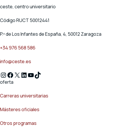
ceste, centro universitario
Código RUCT 50012441
P.º de Los Infantes de España, 4, 50012 Zaragoza
+34 976 568 586
info@ceste.es
Instagram
Facebook
X
LinkedIn
YouTube
TikTok
oferta
Carreras universitarias
Másteres oficiales
Otros programas