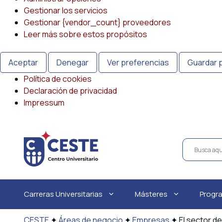
Gestionar los servicios
Gestionar {vendor_count} proveedores
Leer más sobre estos propósitos
Aceptar
Denegar
Ver preferencias
Guardar 
Política de cookies
Declaración de privacidad
Impressum
Saltar
al
contenido
Carreras Universitarias
Másteres
Progr
CESTE
✦
Áreas de negocio
✦
Empresas
✦
El sector d