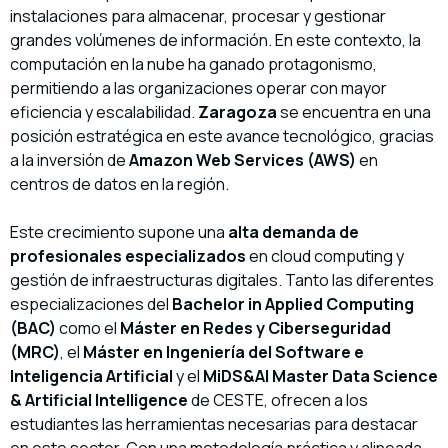
instalaciones para almacenar, procesar y gestionar
grandes volúmenes de información. En este contexto, la
computación en la nube ha ganado protagonismo,
permitiendo a las organizaciones operar con mayor
eficiencia y escalabilidad.
Zaragoza
se encuentra en una
posición estratégica en este avance tecnológico, gracias
a la inversión de
Amazon Web Services (AWS)
en
centros de datos en la región.
Este crecimiento supone una
alta demanda de
profesionales especializados
en cloud computing y
gestión de infraestructuras digitales. Tanto las diferentes
especializaciones del
Bachelor in Applied Computing
(BAC)
como el
Máster en Redes y Ciberseguridad
(MRC)
, el
Máster en Ingeniería del Software e
Inteligencia Artificial
y el
MiDS&AI Master Data Science
& Artificial Intelligence
de CESTE, ofrecen a los
estudiantes las herramientas necesarias para destacar
en este sector. Con una metodología práctica y alineada