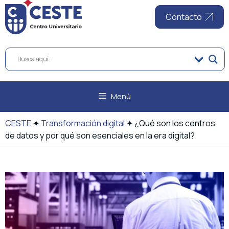
al
contenido
Contacto
Menú
CESTE
✦
Transformación digital
✦
¿Qué son los centros
de datos y por qué son esenciales en la era digital?