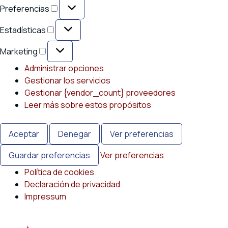
Preferencias
Preferencias
Estadísticas
Estadísticas
Marketing
Marketing
Administrar opciones
Gestionar los servicios
Gestionar {vendor_count} proveedores
Leer más sobre estos propósitos
Aceptar
Denegar
Ver preferencias
Guardar preferencias
Ver preferencias
Política de cookies
Declaración de privacidad
Impressum
Saltar