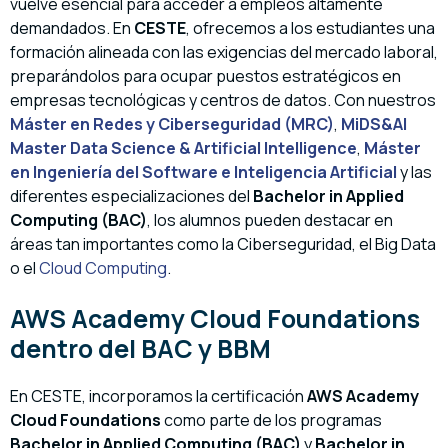
vuelve esencial para acceder a empleos altamente
demandados. En
CESTE
, ofrecemos a los estudiantes una
formación alineada con las exigencias del mercado laboral,
preparándolos para ocupar puestos estratégicos en
empresas tecnológicas y centros de datos. Con nuestros
Máster en Redes y Ciberseguridad (MRC)
,
MiDS&AI
Master Data Science & Artificial Intelligence
,
Máster
en Ingeniería del Software e Inteligencia Artificial
y las
diferentes especializaciones del
Bachelor in Applied
Computing (BAC)
, los alumnos pueden destacar en
áreas tan importantes como la Ciberseguridad, el Big Data
o el
Cloud Computing
.
AWS Academy Cloud Foundations
dentro del BAC y BBM
En CESTE, incorporamos la certificación
AWS Academy
Cloud Foundations
como parte de los programas
Bachelor in Applied Computing (BAC)
y
Bachelor in