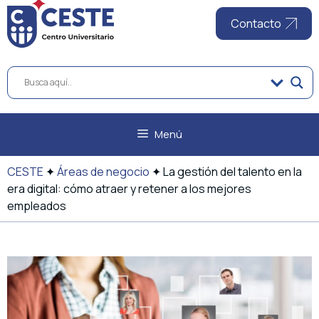
al
contenido
Contacto
Menú
CESTE
✦
Áreas de negocio
✦
La gestión del talento en la
era digital: cómo atraer y retener a los mejores
empleados