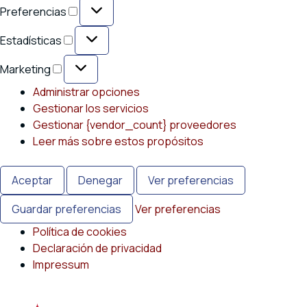
Preferencias
Preferencias
Estadísticas
Estadísticas
Marketing
Marketing
Administrar opciones
Gestionar los servicios
Gestionar {vendor_count} proveedores
Leer más sobre estos propósitos
Aceptar
Denegar
Ver preferencias
Guardar preferencias
Ver preferencias
Política de cookies
Declaración de privacidad
Impressum
Saltar